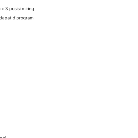
: 3 posisi miring
 dapat diprogram
gah)