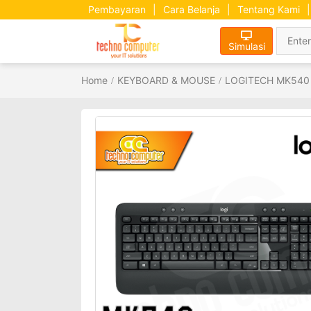
Pembayaran
|
Cara Belanja
|
Tentang Kami
|
Simulasi
Home
KEYBOARD & MOUSE
LOGITECH MK540 A