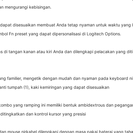
an mengurangi kebisingan.
 dapat disesuaikan membuat Anda tetap nyaman untuk waktu yang l
bol Fn preset yang dapat dipersonalisasi di Logitech Options.
 di tangan kanan atau kiri Anda dan dilengkapi pelacakan yang diti
ng familier, mengetik dengan mudah dan nyaman pada keyboard nirka
anti tumpah (1), kaki kemiringan yang dapat disesuaikan
ombo yang ramping ini memiliki bentuk ambidextrous dan pegangan
itingkatkan dan kontrol kursor yang presisi
an mouse nirkabel dilengkapi dengan masa pakai baterai yang tah